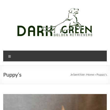
Ga
naar
de
inhoud
Menu
Puppy’s
Je bent hier:
Home
»
Puppy’s